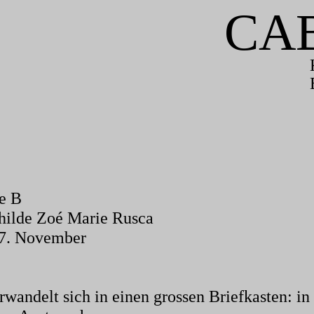
CA
ne B
thilde Zoé Marie Rusca
07. November
wandelt sich in einen grossen Briefkasten: 