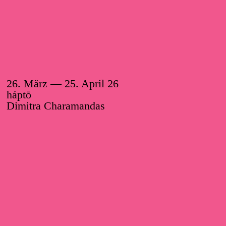
26. März —
25. April 26
háptō
Dimitra Charamandas
Gestaltung:
Website:
Atelier HKB
Ivan Weiss