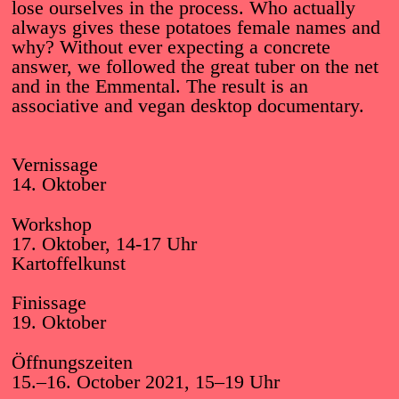
lose ourselves in the process. Who actually
always gives these potatoes female names and
Gestaltung:
Website:
why? Without ever expecting a concrete
Atelier HKB
Ivan Weiss
answer, we followed the great tuber on the net
and in the Emmental. The result is an
associative and vegan desktop documentary.
Vernissage
14. Oktober
Workshop
17. Oktober, 14-17 Uhr
Kartoffelkunst
Finissage
19. Oktober
Öffnungszeiten
15.–16. October 2021, 15–19 Uhr